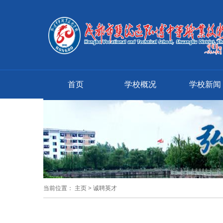
首页
学校概况
学校新闻
当前位置：
主页
>
诚聘英才