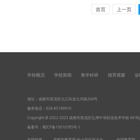
首页
上一页
学校概况
学校新闻
教学科研
德育视窗
诊
地址：成都市双流区九江街道九洋路204号
服务电话：
028-85749010
Copyright @ 2022-2023 成都市双流区弘博中等职业技术学校 All Righ
备案号：
蜀ICP备15010785号-1
友情链接：
成都市教育局-中小学信息大全
中国教育部