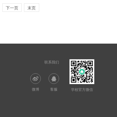
下一页
末页
联系我们
微博
客服
学校官方微信