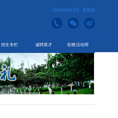
2026年8月6日 星期四
招生专栏
诚聘英才
职教活动周