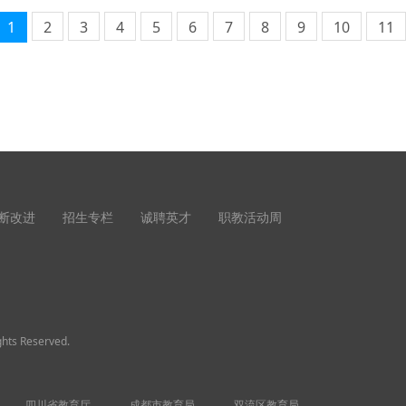
1
2
3
4
5
6
7
8
9
10
11
断改进
招生专栏
诚聘英才
职教活动周
ts Reserved.
四川省教育厅
成都市教育局
双流区教育局