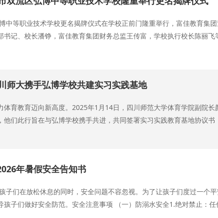
市双流区弘博中等职业技术学校隆重举行更名揭牌仪式
区弘博中等职业技术学校更名揭牌仪式在学校正前门隆重举行，富佳教育集
部书记、校长潘铮，富佳教育集团财务总监王传富，学校执行校长陈丽飞
川师大携手弘博学校共建实习实践基地
体育教育迈向新高度。2025年1月14日，四川师范大学体育学院副院
，他们此行旨在与弘博学校携手共进，共同签署实习实践教育基地协议书
2026年暑假安全告知书
，孩子们在放松休息的同时，安全问题不容忽视。为了让孩子们度过一个
孩子们做好安全防范。安全注意事项 （一）防溺水安全1.绝对禁止：任何