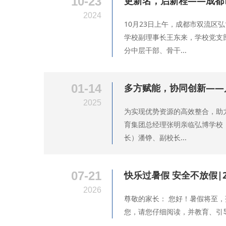
10-23
更新名，启新程——成都
2024
10月23日上午，成都市双流
学校副理事长王东来，学校党支
分中层干部、骨干...
01-14
多方赋能，协同创新——
2025
为实现优势资源的高效整合，助力
育集团总经理张明亲临弘博学校
长）潘铮、副校长...
07-21
快乐过暑假 安全不放假|
2026
尊敬的家长： 您好！暑假将至
您，请您仔细阅读，并教育、引导