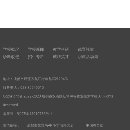
学校概况
学校新闻
教学科研
德育视窗
诊断改进
招生专栏
诚聘英才
职教活动周
地址：成都市双流区九江街道九洋路204号
服务电话：
028-85749010
Copyright @ 2022-2023 成都市双流区弘博中等职业技术学校 All Rights
Reserved.
备案号：
蜀ICP备15010785号-1
友情链接：
成都市教育局-中小学信息大全
中国教育部