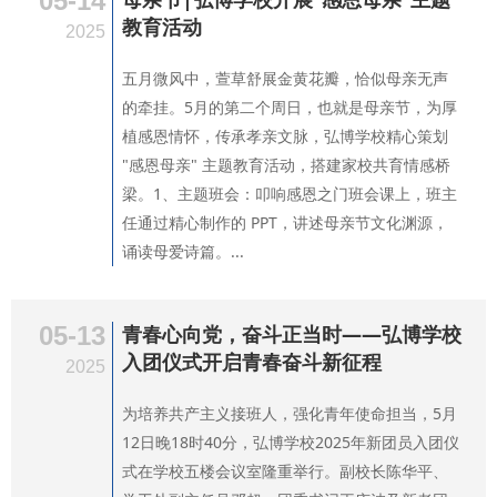
05-14
教育活动
2025
五月微风中，萱草舒展金黄花瓣，恰似母亲无声
的牵挂。5月的第二个周日，也就是母亲节，为厚
植感恩情怀，传承孝亲文脉，弘博学校精心策划
"感恩母亲" 主题教育活动，搭建家校共育情感桥
梁。1、主题班会：叩响感恩之门班会课上，班主
任通过精心制作的 PPT，讲述母亲节文化渊源，
诵读母爱诗篇。...
05-13
青春心向党，奋斗正当时——弘博学校
入团仪式开启青春奋斗新征程
2025
为培养共产主义接班人，强化青年使命担当，5月
12日晚18时40分，弘博学校2025年新团员入团仪
式在学校五楼会议室隆重举行。副校长陈华平、