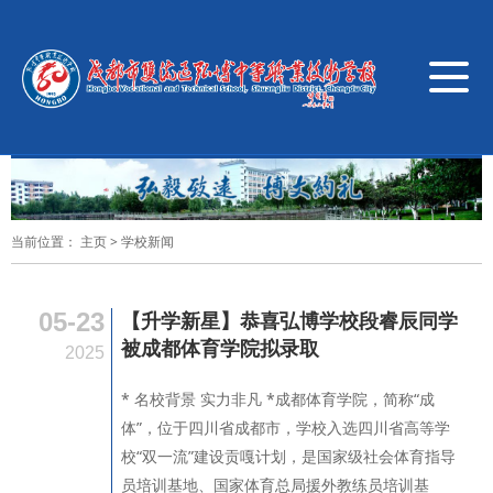
导
航
切
换
当前位置：
主页
>
学校新闻
05-23
【升学新星】恭喜弘博学校段睿辰同学
被成都体育学院拟录取
2025
* 名校背景 实力非凡 *成都体育学院，简称“成
体”，位于四川省成都市，学校入选四川省高等学
校“双一流”建设贡嘎计划，是国家级社会体育指导
员培训基地、国家体育总局援外教练员培训基