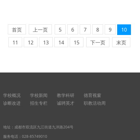
首页
上一页
5
6
7
8
9
10
11
12
13
14
15
下一页
末页
学校概况
学校新闻
教学科研
德育视窗
诊断改进
招生专栏
诚聘英才
职教活动周
地址：成都市双流区九江街道九洋路204号
服务电话：
028-85749010