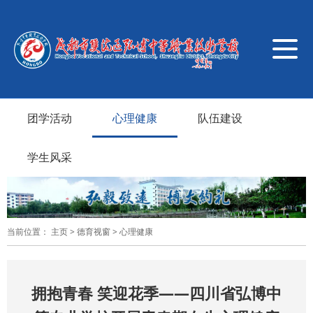
导
航
切
换
团学活动
心理健康
队伍建设
学生风采
当前位置：
主页
>
德育视窗
>
心理健康
拥抱青春 笑迎花季——四川省弘博中