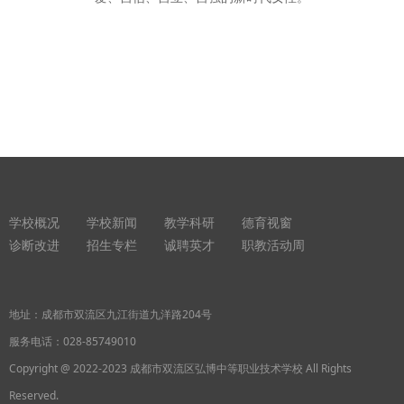
学校概况
学校新闻
教学科研
德育视窗
诊断改进
招生专栏
诚聘英才
职教活动周
地址：成都市双流区九江街道九洋路204号
服务电话：
028-85749010
Copyright @ 2022-2023 成都市双流区弘博中等职业技术学校 All Rights
Reserved.