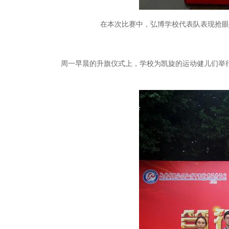
在本次比赛中，弘博学校代表队表现抢眼
周一早晨的升旗仪式上，学校为凯旋的运动健儿们举