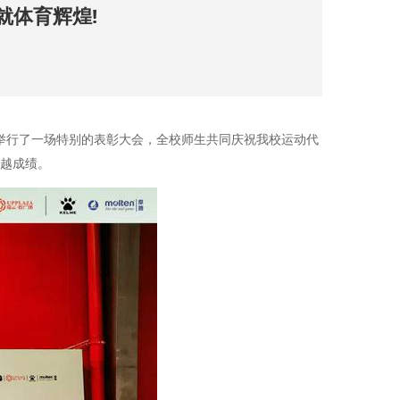
就体育辉煌!
上举行了一场特别的表彰大会，全校师生共同庆祝我校运动代
卓越成绩。