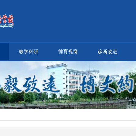
教学科研
德育视窗
诊断改进