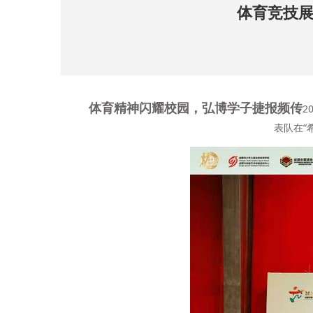
体育竞技展
体育精神闪耀校园，弘博学子捷报频传
2
表队在“