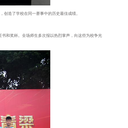
，创造了学校在同一赛事中的历史最佳成绩。
证书和奖杯。全场师生多次报以热烈掌声，向这些为校争光