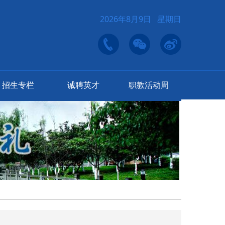
2026年8月9日 星期日
招生专栏
诚聘英才
职教活动周