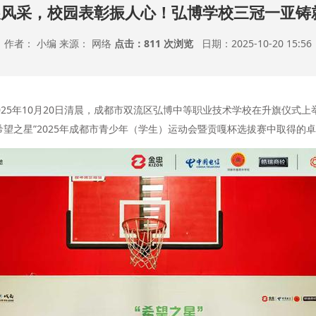
风采，校园表彰振人心！弘博学校三冠一亚铸
作者： 小编 来源： 网络
点击：
811 次浏览
日期：2025-10-20 15:56
025年10月20日清晨，成都市双流区弘博中等职业技术学校在升旗仪式
希望之星”2025年成都市青少年（学生）运动会暨贡嘎杯选拔赛中取得的