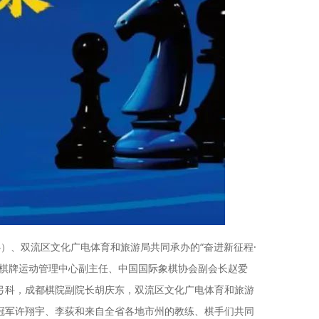
）、双流区文化广电体育和旅游局共同承办的“奋进新征程·
局棋牌运动管理中心副主任、中国国际象棋协会副会长赵爱
弓科，成都棋院副院长胡庆东，双流区文化广电体育和旅游
冠军许翔宇、李荻和来自全省各地市州的教练、棋手们共同