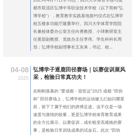
都市双流区弘博中等职业技术学校（以下简称“弘
博学校”），教育教学实践基地签约仪式在弘博学
校五楼多功能厅隆重举行。四川大学体育学院院
长兼校体委办公室主任向勇教授、小球教研室主
任黄甜副教授、党政办主任李伟、学生科科长周
湉；弘博学校副理事长王东来，书记、校...
04-08
弘博学子逐鹿田径赛场｜以赛促训展风
采，检验日常真功夫！
2025
在刚刚落幕的 “爱成都・迎世运”2025 成都 “田协
杯” 田径赛场上，弘博学校的运动健儿们如闪耀星
辰，留下了属于他们的拼搏足迹。这不仅是一场
速度与激情的较量，更是弘博学校体育教育成果
的全方位展示。以赛促训，成长蜕变高规格的赛
事，是检验日常训练成果的试金石。此次 “田协