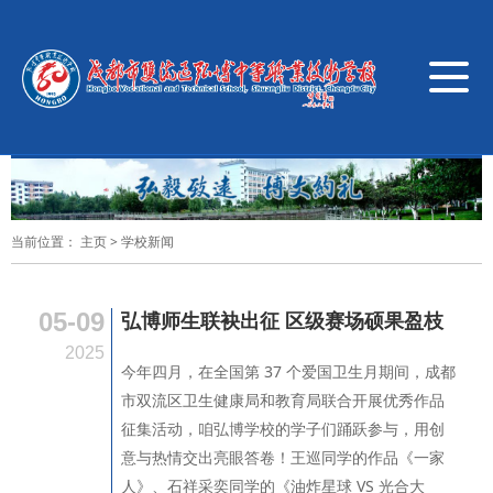
导
航
切
换
当前位置：
主页
>
学校新闻
05-09
弘博师生联袂出征 区级赛场硕果盈枝
2025
今年四月，在全国第 37 个爱国卫生月期间，成都
市双流区卫生健康局和教育局联合开展优秀作品
征集活动，咱弘博学校的学子们踊跃参与，用创
意与热情交出亮眼答卷！王巡同学的作品《一家
人》、石祥采奕同学的《油炸星球 VS 光合大